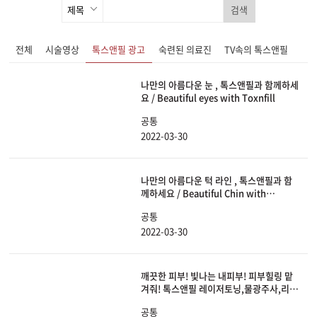
검색
전체
시술영상
톡스앤필 광고
숙련된 의료진
TV속의 톡스앤필
나만의 아름다운 눈 , 톡스앤필과 함께하세
요 / Beautiful eyes with Toxnfill
공통
2022-03-30
나만의 아름다운 턱 라인 , 톡스앤필과 함
께하세요 / Beautiful Chin with
Toxnfill
공통
2022-03-30
깨끗한 피부! 빛나는 내피부! 피부힐링 맡
겨줘! 톡스앤필 레이저토닝,물광주사,리쥬
란HB
공통