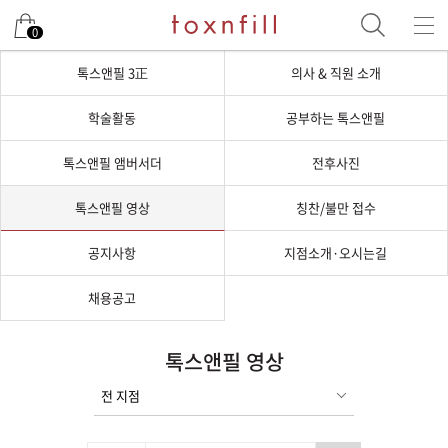
0
톡스앤필 3正
의사 & 직원 소개
학술활동
공부하는 톡스앤필
톡스앤필 앰버서더
전후사진
톡스앤필 영상
칭찬/불만 접수
공지사항
지점소개·오시는길
채용공고
톡스앤필 영상