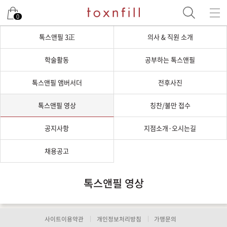
0
톡스앤필 3正
의사 & 직원 소개
학술활동
공부하는 톡스앤필
톡스앤필 앰버서더
전후사진
톡스앤필 영상
칭찬/불만 접수
공지사항
지점소개·오시는길
채용공고
톡스앤필 영상
사이트이용약관
개인정보처리방침
가맹문의