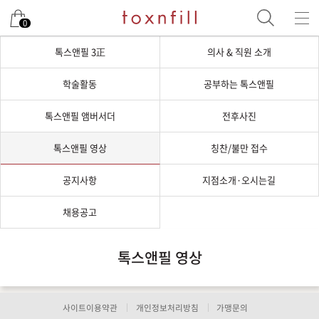
0
톡스앤필 3正
의사 & 직원 소개
학술활동
공부하는 톡스앤필
톡스앤필 앰버서더
전후사진
톡스앤필 영상
칭찬/불만 접수
공지사항
지점소개·오시는길
채용공고
톡스앤필 영상
사이트이용약관
개인정보처리방침
가맹문의