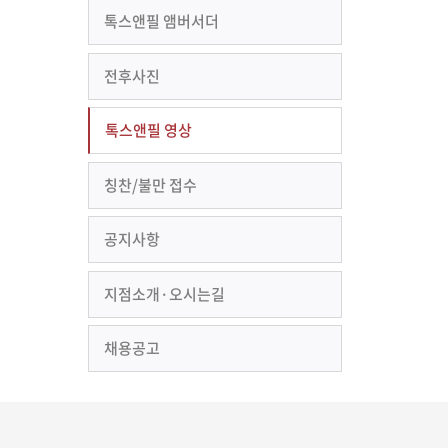
톡스앤필 앰버서더
전후사진
톡스앤필 영상
칭찬/불만 접수
공지사항
지점소개·오시는길
채용공고