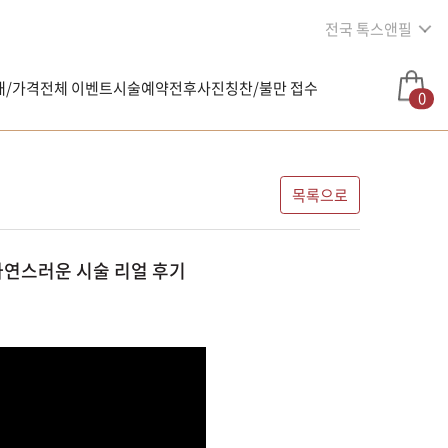
전국 톡스앤필
내/가격
전체 이벤트
시술예약
전후사진
칭찬/불만 접수
0
목록으로
자연스러운 시술 리얼 후기