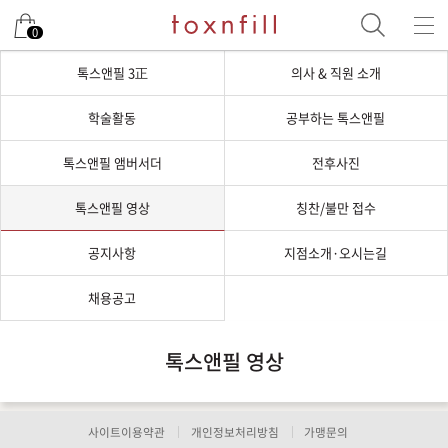
0
톡스앤필 3正
의사 & 직원 소개
학술활동
공부하는 톡스앤필
톡스앤필 앰버서더
전후사진
톡스앤필 영상
칭찬/불만 접수
공지사항
지점소개·오시는길
채용공고
톡스앤필 영상
사이트이용약관
개인정보처리방침
가맹문의