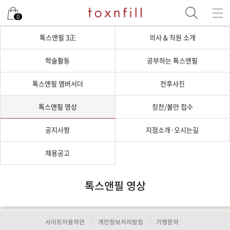
0
톡스앤필 3正
의사 & 직원 소개
학술활동
공부하는 톡스앤필
톡스앤필 앰버서더
전후사진
톡스앤필 영상
칭찬/불만 접수
공지사항
지점소개·오시는길
채용공고
톡스앤필 영상
사이트이용약관
개인정보처리방침
가맹문의