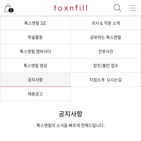
0
톡스앤필 3正
의사 & 직원 소개
학술활동
공부하는 톡스앤필
톡스앤필 앰버서더
전후사진
톡스앤필 영상
칭찬/불만 접수
공지사항
지점소개·오시는길
채용공고
공지사항
톡스앤필의 소식을 빠르게 전해드립니다.