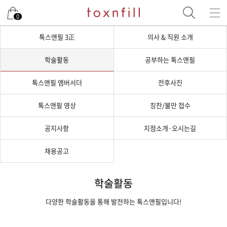
0
톡스앤필 3正
의사 & 직원 소개
학술활동
공부하는 톡스앤필
톡스앤필 앰버서더
전후사진
톡스앤필 영상
칭찬/불만 접수
공지사항
지점소개·오시는길
채용공고
학술활동
다양한 학술활동을 통해 발전하는 톡스앤필입니다!