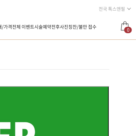
전국 톡스앤필
내/가격
전체 이벤트
시술예약
전후사진
칭찬/불만 접수
0