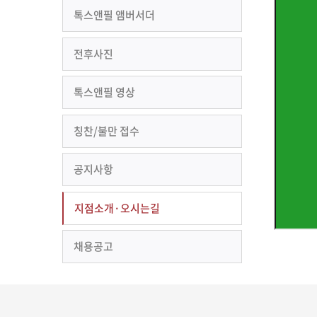
톡스앤필 앰버서더
전후사진
톡스앤필 영상
칭찬/불만 접수
공지사항
지점소개·오시는길
채용공고
경기 
간략