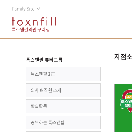
Family Site
톡스앤필의원 구리점
지점소
톡스앤필 뷰티그룹
톡스앤필 3正
의사 & 직원 소개
학술활동
공부하는 톡스앤필