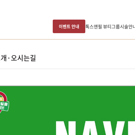
톡스앤필 뷰티그룹
시술안
이벤트 안내
개·오시는길