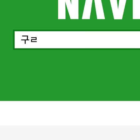
구리시 경춘로 253, 다우스퀘어 7층
위치
경의중앙선, 8호선 구리역 3번/4번 출구 롯데백화점 옆 하나은행