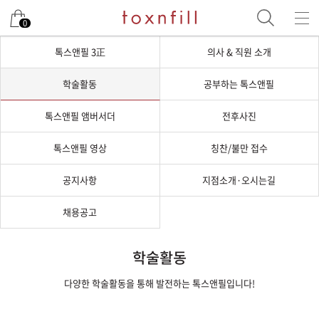
0
톡스앤필 3正
의사 & 직원 소개
학술활동
공부하는 톡스앤필
톡스앤필 앰버서더
전후사진
톡스앤필 영상
칭찬/불만 접수
공지사항
지점소개·오시는길
채용공고
학술활동
다양한 학술활동을 통해 발전하는 톡스앤필입니다!