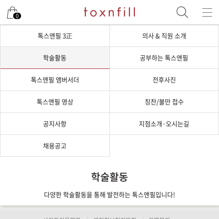
0
톡스앤필 3正
의사 & 직원 소개
학술활동
공부하는 톡스앤필
톡스앤필 앰버서더
전후사진
톡스앤필 영상
칭찬/불만 접수
공지사항
지점소개·오시는길
채용공고
학술활동
다양한 학술활동을 통해 발전하는 톡스앤필입니다!