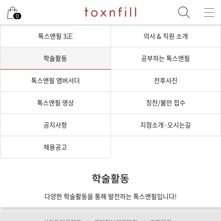
0
톡스앤필 3正
의사 & 직원 소개
학술활동
공부하는 톡스앤필
톡스앤필 앰버서더
전후사진
톡스앤필 영상
칭찬/불만 접수
공지사항
지점소개·오시는길
채용공고
학술활동
다양한 학술활동을 통해 발전하는 톡스앤필입니다!