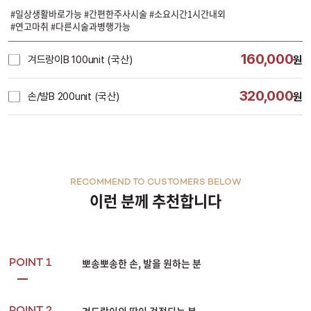
#일상생활바로가능 #간편한주사시술 #소요시간1시간내외
#연고마취 #다른시술과병행가능
160,000
겨드랑이B 100unit (국산)
원
320,000
손/발B 200unit (국산)
원
RECOMMEND TO CUSTOMERS BELOW
이런 분께 추천합니다
뽀송뽀송한 손, 발을 원하는 분
POINT 1