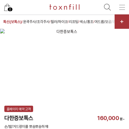
카카오
0
톡신(보톡스)
윤곽주사/조각주사
필러/하이코
리프팅
색소/홍조
여드름/모공/흉터
스킨
/
/
/
/
/
/
홈페이지 예약 고객
다한증보톡스
160,000
원~
손/발/겨드랑이를 뽀송뽀송하게!