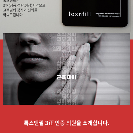
톡스앤필은
3正(정품.정량.정성)서약으로
고객님께 정직과 신뢰를
약속드립니다.
톡스앤필 3正 인증 의원을 소개합니다.