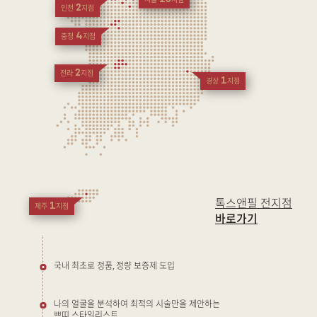
서울
지점
2
인천
지점
4
충청
지점
2
전라
지점
1
경상
지점
톡스앤필 전지점
1
제주
지점
바로가기
국내 최초로 정품, 정량 보증제 도입
나의 얼굴을 분석하여 최적의 시술만을 제안하는
쁘띠 스타일리스트