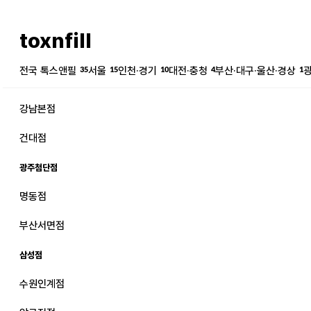
toxnfill
전국 톡스앤필
35
서울
15
인천·경기
10
대전·충청
4
부산·대구·울산·경상
1
강남본점
건대점
광주첨단점
명동점
강남본점
남자
부산서면점
강동천호점
여자
삼성점
강서점
수원인계점
건대점