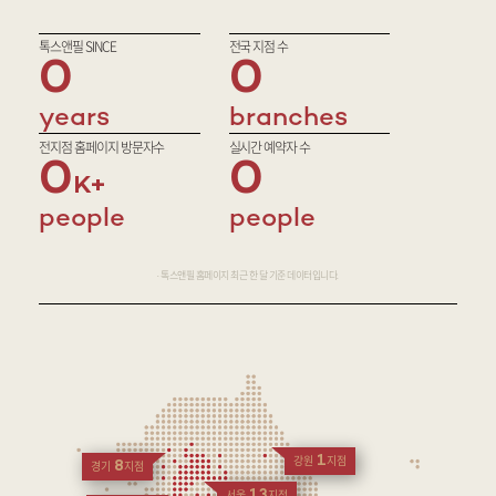
톡스앤필 SINCE
전국 지점 수
0
0
years
branches
전지점 홈페이지 방문자수
실시간 예약자 수
0
0
people
people
· 톡스앤필 홈페이지 최근 한 달 기준 데이터입니다.
1
강원
지점
8
경기
지점
13