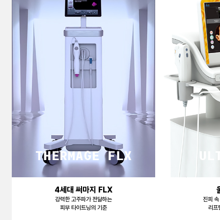
천안신부점
청주점
평택점
홍대점
4세대 써마지 FLX
강력한 고주파가 전달하는
진피 속
피부 타이트닝의 기준
리프