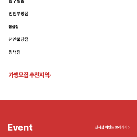
압구정점
관악서울대입구점
인천부평점
잠실점
광주상무점
천안불당점
광주첨단점
평택점
구리점
노원점
가맹모집 추천지역
명동점
목동점
미아사거리점
Event
전지점 이벤트 보러가기
부산서면점