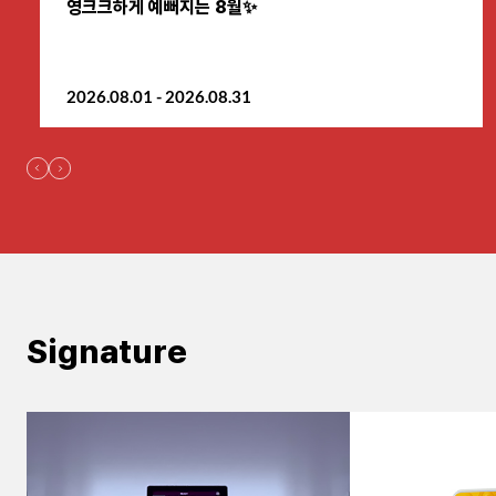
영크크하게 예뻐지는 8월✨
원주점
2026.08.01 - 2026.08.31
이천점
인천부평점
인천송도점
일산주엽점
잠실점
Signature
전주점
제주점
천안불당점