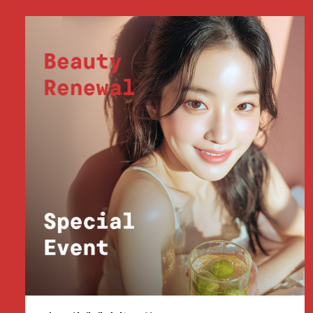
부천점
분당점
삼성점
세종점
송파점
수원인계점
신논현점
안양점
압구정점