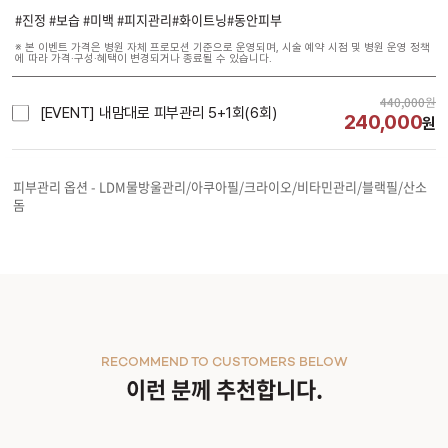
#진정 #보습 #미백 #피지관리#화이트닝#동안피부
※ 본 이벤트 가격은 병원 자체 프로모션 기준으로 운영되며, 시술 예약 시점 및 병원 운영 정책
에 따라 가격·구성·혜택이 변경되거나 종료될 수 있습니다.
440,000
원
[EVENT] 내맘대로 피부관리 5+1회(6회)
240,000
원
시술내용
피부관리 옵션 - LDM물방울관리/아쿠아필/크라이오/비타민관리/블랙필/산소
돔
RECOMMEND TO CUSTOMERS BELOW
이런 분께 추천합니다.