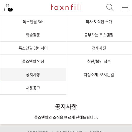
0
톡스앤필 3正
의사 & 직원 소개
학술활동
공부하는 톡스앤필
톡스앤필 앰버서더
전후사진
톡스앤필 영상
칭찬/불만 접수
공지사항
지점소개·오시는길
채용공고
공지사항
톡스앤필의 소식을 빠르게 전해드립니다.