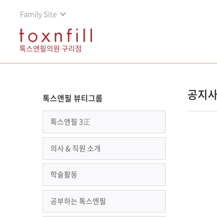
Family Site
톡스앤필의원 구리점
공지
톡스앤필 뷰티그룹
톡스앤필 3正
의사 & 직원 소개
학술활동
공부하는 톡스앤필