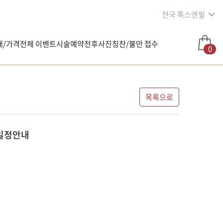
전국 톡스앤필
내/가격
전체 이벤트
시술예약
전후사진
칭찬/불만 접수
0
목록으로
료일정안내