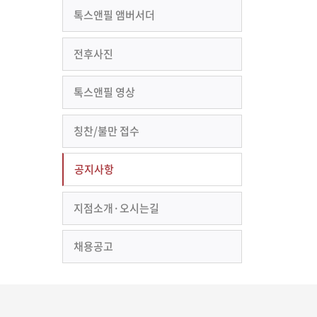
톡스앤필 앰버서더
전후사진
톡스앤필 영상
칭찬/불만 접수
공지사항
지점소개·오시는길
채용공고